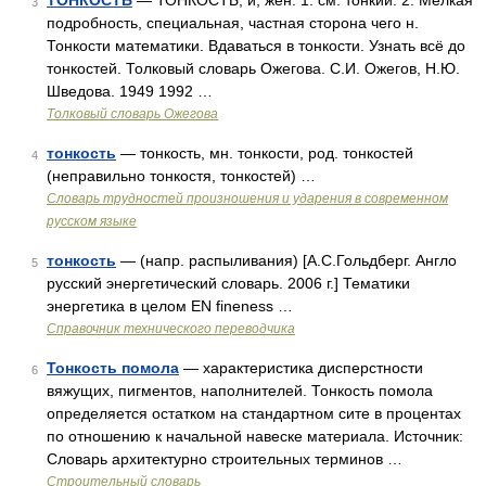
ТОНКОСТЬ
— ТОНКОСТЬ, и, жен. 1. см. тонкий. 2. Мелкая
3
подробность, специальная, частная сторона чего н.
Тонкости математики. Вдаваться в тонкости. Узнать всё до
тонкостей. Толковый словарь Ожегова. С.И. Ожегов, Н.Ю.
Шведова. 1949 1992 …
Толковый словарь Ожегова
тонкость
— тонкость, мн. тонкости, род. тонкостей
4
(неправильно тонкостя, тонкостей) …
Словарь трудностей произношения и ударения в современном
русском языке
тонкость
— (напр. распыливания) [А.С.Гольдберг. Англо
5
русский энергетический словарь. 2006 г.] Тематики
энергетика в целом EN fineness …
Справочник технического переводчика
Тонкость помола
— характеристика дисперстности
6
вяжущих, пигментов, наполнителей. Тонкость помола
определяется остатком на стандартном сите в процентах
по отношению к начальной навеске материала. Источник:
Словарь архитектурно строительных терминов …
Строительный словарь